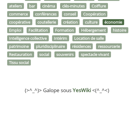
ateliers
bar
cinéma
clés-minutes
Coiffure
commerce
conférences
conseil
Coopération
coopérative
coutellerie
création
culture
économie
Emploi
Facilitation
Formation
Hébergement
histoire
Intelligence collective
Intérim
Location de salle
patrimoine
pluridisciplinaire
résidences
ressourcerie
Restauration
social
souvenirs
spectacle vivant
Tissu social
(>^_^)> Galope sous
YesWiki
<(^_^<)