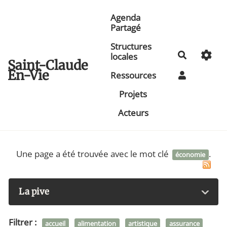
Aller au contenu principal
Agenda
Partagé
Structures
Recherche
locales
Saint-Claude
En-Vie
Ressources
Projets
Acteurs
Une page a été trouvée avec le mot clé
.
économie
La pive
Filtrer :
accueil
alimentation
artistique
assurance