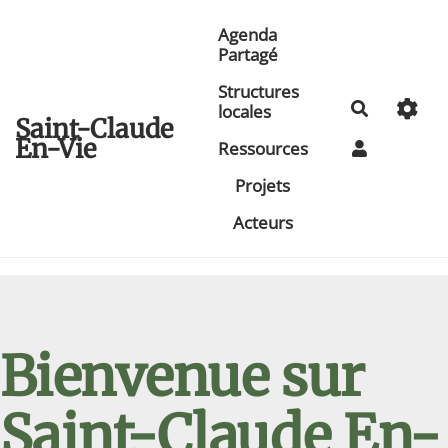
Aller au contenu principal
Agenda
Partagé
Structures
Recherche
locales
Saint-Claude
En-Vie
Ressources
Projets
Acteurs
Bienvenue sur
Saint-Claude En-