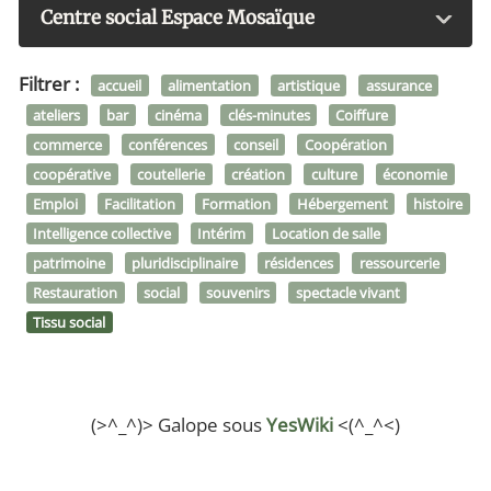
Centre social Espace Mosaïque
Filtrer :
accueil
alimentation
artistique
assurance
ateliers
bar
cinéma
clés-minutes
Coiffure
commerce
conférences
conseil
Coopération
coopérative
coutellerie
création
culture
économie
Emploi
Facilitation
Formation
Hébergement
histoire
Intelligence collective
Intérim
Location de salle
patrimoine
pluridisciplinaire
résidences
ressourcerie
Restauration
social
souvenirs
spectacle vivant
Tissu social
(>^_^)> Galope sous
YesWiki
<(^_^<)