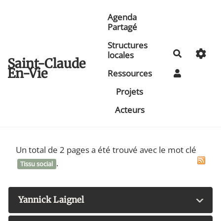
Aller au contenu principal
Agenda
Partagé
Structures
Recherche
locales
Saint-Claude
En-Vie
Ressources
Projets
Acteurs
Un total de 2 pages a été trouvé avec le mot clé
.
Tissu social
Yannick Laignel